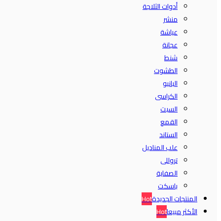
أدوات الثلاجة
منشر
عياشة
عجانة
شنط
الطشوت
البانيو
الكراسى
السبت
القمع
الستاند
علب المناديل
تروللى
الصفاية
باسكت
المنتجات الجديدة
Hot
الأكثر مبيعا
Hot