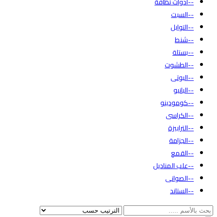
--أدوات نظافة
--السبت
--التوابل
--شنط
--بستلة
--الطشوت
--البوتى
--البانيو
--كومودينو
--الكراسى
--الترابيزة
--الجزامة
--القمع
--علب المناديل
--الصوانى
--الستاند