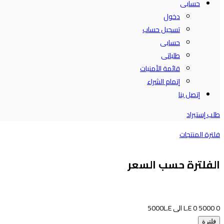
حسابى
دخول
تسجيل حساب
حسابى
طلباتى
قائمة الأمنيات
إتمام الشراء
إتصل بنا
طلب إستيراد
فلترة المنتجات
الفلترة حسب السعر
0
5000
0
L.E الى
L.E
5000