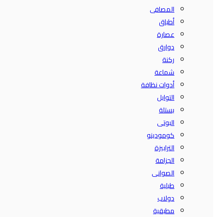
المصافى
أطباق
عصارة
دوارق
ركنة
شماعة
أدوات نظافة
التوابل
بستلة
البوتى
كومودينو
الترابيزة
الجزامة
الصوانى
طبلية
دولاب
مطبقية