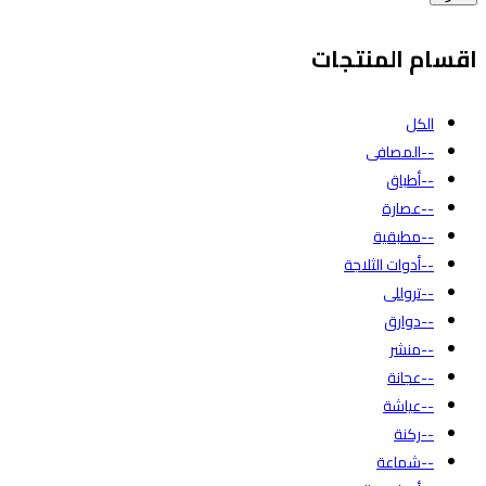
اقسام المنتجات
الكل
--المصافى
--أطباق
--عصارة
--مطبقية
--أدوات الثلاجة
--تروللى
--دوارق
--منشر
--عجانة
--عياشة
--ركنة
--شماعة