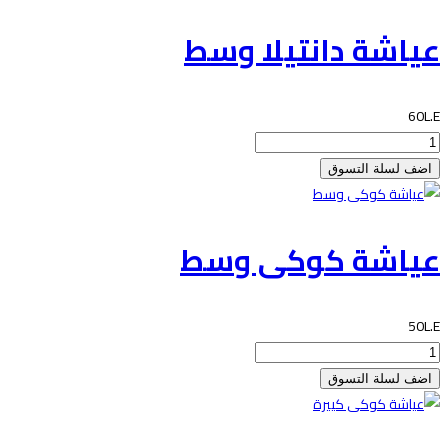
عياشة دانتيلا وسط
60L.E
عياشة كوكى وسط
50L.E