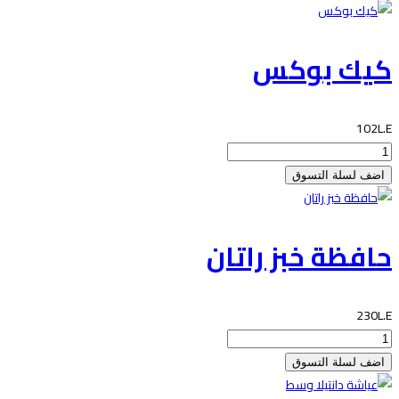
كيك بوكس
102L.E
حافظة خبز راتان
230L.E