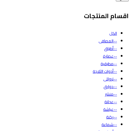
اقسام المنتجات
الكل
--المصافى
--أطباق
--عصارة
--مطبقية
--أدوات الثلاجة
--تروللى
--دوارق
--منشر
--عجانة
--عياشة
--ركنة
--شماعة