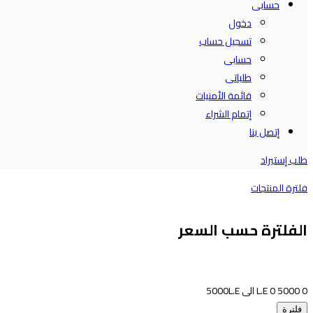
حسابى
دخول
تسجيل حساب
حسابى
طلباتى
قائمة الأمنيات
إتمام الشراء
إتصل بنا
طلب إستيراد
فلترة المنتجات
الفلترة حسب السعر
0
5000
0
L.E الى
L.E
5000