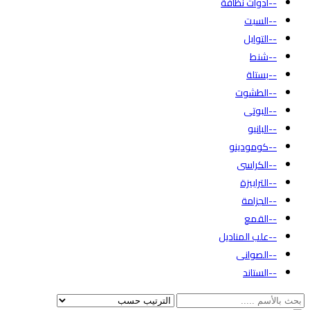
--أدوات نظافة
--السبت
--التوابل
--شنط
--بستلة
--الطشوت
--البوتى
--البانيو
--كومودينو
--الكراسى
--الترابيزة
--الجزامة
--القمع
--علب المناديل
--الصوانى
--الستاند