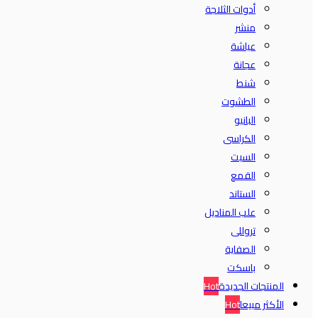
أدوات الثلاجة
منشر
عياشة
عجانة
شنط
الطشوت
البانيو
الكراسى
السبت
القمع
الستاند
علب المناديل
تروللى
الصفاية
باسكت
المنتجات الجديدة
Hot
الأكثر مبيعا
Hot