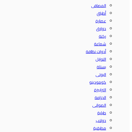
المصافى
أطباق
عصارة
دوارق
ركنة
شماعة
أدوات نظافة
التوابل
بستلة
البوتى
كومودينو
الترابيزة
الجزامة
الصوانى
طبلية
دولاب
مطبقية