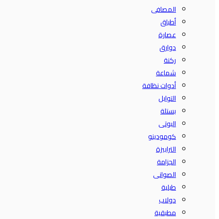
المصافى
أطباق
عصارة
دوارق
ركنة
شماعة
أدوات نظافة
التوابل
بستلة
البوتى
كومودينو
الترابيزة
الجزامة
الصوانى
طبلية
دولاب
مطبقية