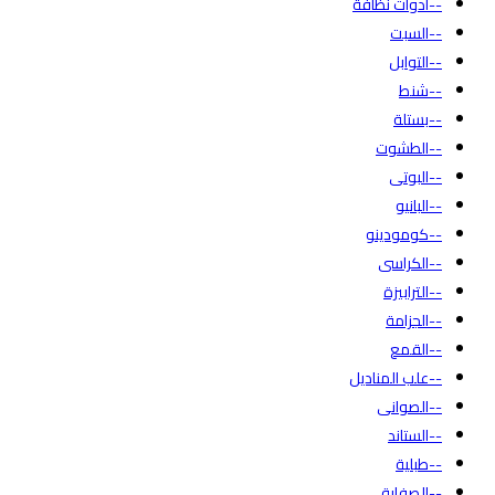
--أدوات نظافة
--السبت
--التوابل
--شنط
--بستلة
--الطشوت
--البوتى
--البانيو
--كومودينو
--الكراسى
--الترابيزة
--الجزامة
--القمع
--علب المناديل
--الصوانى
--الستاند
--طبلية
--الصفاية