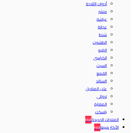
أدوات الثلاجة
منشر
عياشة
عجانة
شنط
الطشوت
البانيو
الكراسى
السبت
القمع
الستاند
علب المناديل
تروللى
الصفاية
باسكت
المنتجات الجديدة
Hot
الأكثر مبيعا
Hot