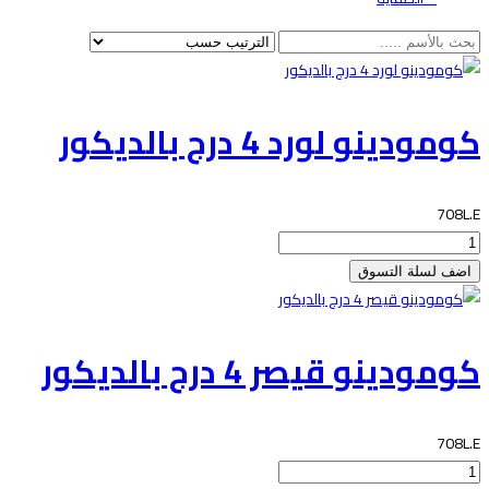
كومودينو لورد 4 درج بالديكور
708L.E
كومودينو قيصر 4 درج بالديكور
708L.E