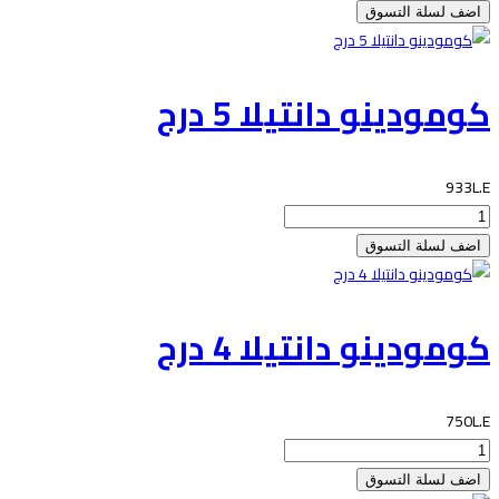
كومودينو دانتيلا 5 درج
933L.E
كومودينو دانتيلا 4 درج
750L.E