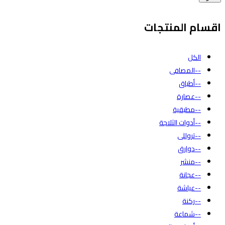
اقسام المنتجات
الكل
--المصافى
--أطباق
--عصارة
--مطبقية
--أدوات الثلاجة
--تروللى
--دوارق
--منشر
--عجانة
--عياشة
--ركنة
--شماعة