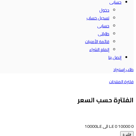
حسابى
دخول
تسجيل حساب
حسابى
طلباتى
قائمة الأمنيات
إتمام الشراء
إتصل بنا
طلب إستيراد
فلترة المنتجات
الفلترة حسب السعر
0
10000
0
L.E الى
L.E
10000